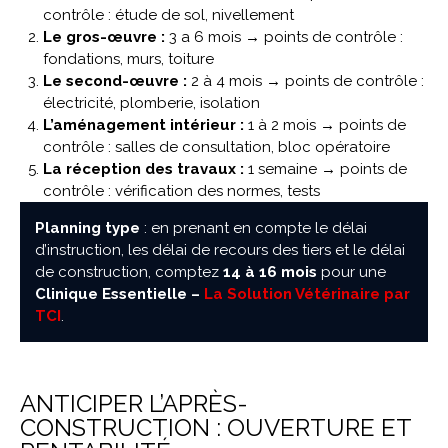
contrôle : étude de sol, nivellement
Le gros-œuvre :
3 a 6 mois → points de contrôle :
fondations, murs, toiture
Le second-œuvre :
2 à 4 mois → points de contrôle :
électricité, plomberie, isolation
L’aménagement intérieur :
1 à 2 mois → points de
contrôle : salles de consultation, bloc opératoire
La réception des travaux :
1 semaine → points de
contrôle : vérification des normes, tests
Planning type
: en prenant en compte le délai
d’instruction, les délai de recours des tiers et le délai
de construction, comptez
14 à 16 mois
pour une
Clinique Essentielle –
La Solution Vétérinaire par
TCI
.
ANTICIPER L’APRÈS-
CONSTRUCTION : OUVERTURE ET