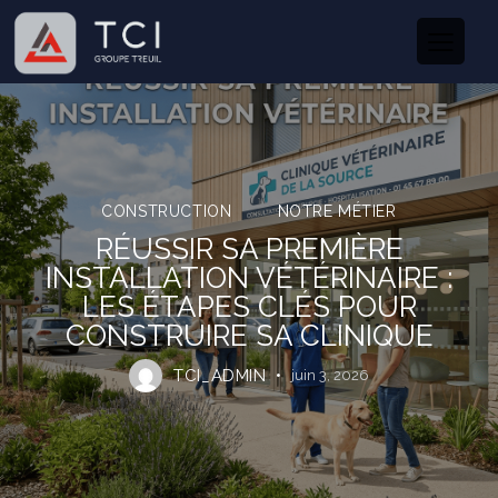
CONSTRUCTION
NOTRE MÉTIER
RÉUSSIR SA PREMIÈRE
INSTALLATION VÉTÉRINAIRE :
LES ÉTAPES CLÉS POUR
CONSTRUIRE SA CLINIQUE
TCI_ADMIN
juin 3, 2026