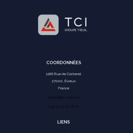
COORDONNÉES
1186 Rue de Cocherel
27000, Évreux
France
contact@tci-treuil.fr
(+33) 02 32 62 18 62
LIENS