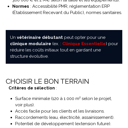
300 000 € et 2 M€ selon la taille et les équipements).
Normes
: Accessibilité PMR, réglementation ERP
(Établissement Recevant du Public), normes sanitaires.
Un
vétérinaire débutant
peut opter pour une
clinique modulaire
(ex. :
Clinique Essentielle
) pour
réduire les coûts initiaux tout en gardant une
structure évolutive.
CHOISIR LE BON TERRAIN
Critères de sélection
:
Surface minimale (120 à 1 000 m² selon le projet,
voir plus).
Accès facile pour les clients et les livraisons.
Raccordements (eau, électricité, assainissement).
Potentiel de développement (extension future).