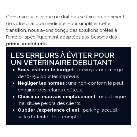
Construire sa clinique ne doit pas se faire au détriment
de votre pratique médicale. Pour simplifier cette
transition, nous avons conçu des solutions prêtes à
l’emploi, spécifiquement adaptées aux besoins des
primo-accédants
.
LES ERREURS À ÉVITER POUR
UN VÉTÉRINAIRE DÉBUTANT
Sous-estimer le budget
: prévoyez une marge
de 10-15% pour les imprévus.
Négliger les normes
: une non-conformité peut
entraîner des retards coûteux.
Choisir un mauvais emplacement
: une clinique
mal située perdra des clients.
Oublier l’expérience client
: parking, accueil,
salle d’attente… Tout compte !