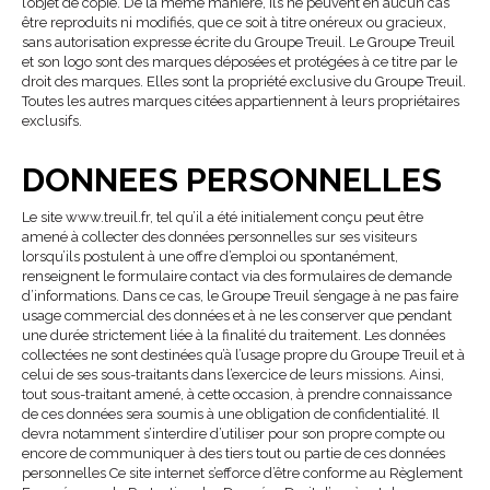
l’objet de copie. De la même manière, ils ne peuvent en aucun cas
être reproduits ni modifiés, que ce soit à titre onéreux ou gracieux,
sans autorisation expresse écrite du Groupe Treuil. Le Groupe Treuil
et son logo sont des marques déposées et protégées à ce titre par le
droit des marques. Elles sont la propriété exclusive du Groupe Treuil.
Toutes les autres marques citées appartiennent à leurs propriétaires
exclusifs.
DONNEES PERSONNELLES
Le site www.treuil.fr, tel qu’il a été initialement conçu peut être
amené à collecter des données personnelles sur ses visiteurs
lorsqu’ils postulent à une offre d’emploi ou spontanément,
renseignent le formulaire contact via des formulaires de demande
d’informations. Dans ce cas, le Groupe Treuil s’engage à ne pas faire
usage commercial des données et à ne les conserver que pendant
une durée strictement liée à la finalité du traitement. Les données
collectées ne sont destinées qu’à l’usage propre du Groupe Treuil et à
celui de ses sous-traitants dans l’exercice de leurs missions. Ainsi,
tout sous-traitant amené, à cette occasion, à prendre connaissance
de ces données sera soumis à une obligation de confidentialité. Il
devra notamment s’interdire d’utiliser pour son propre compte ou
encore de communiquer à des tiers tout ou partie de ces données
personnelles Ce site internet s’efforce d’être conforme au Règlement