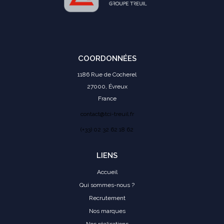
COORDONNÉES
1186 Rue de Cocherel
27000, Évreux
France
contact@tci-treuil.fr
(+33) 02 32 62 18 62
LIENS
Accueil
Qui sommes-nous ?
Recrutement
Nos marques