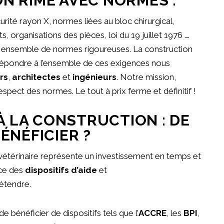
 RIME AVEC NORMES :
ité rayon X, normes liées au bloc chirurgical,
, organisations des pièces, loi du 19 juillet 1976 ….
un ensemble de normes rigoureuses. La construction
e répondre à l’ensemble de ces exigences nous
rs
,
architectes
et
ingénieurs
. Notre mission,
respect des normes. Le tout à prix ferme et définitif !
À LA CONSTRUCTION : DE
ÉNÉFICIER ?
e vétérinaire représente un investissement en temps et
ace des
dispositifs d’aide
et
rétendre.
de bénéficier de dispositifs tels que l’
ACCRE
, les
BPI
,