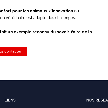
onfort pour les animaux
, d’
innovation
ou
ion Vétérinaire est adepte des challenges.
 était un exemple reconnu du savoir-faire de la
us contacter
LIENS
NOS RÉSE