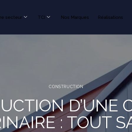
re secteur
TCI
Nos Marques
Réalisations
CONSTRUCTION
UCTION D’UNE C
INAIRE : TOUT SA